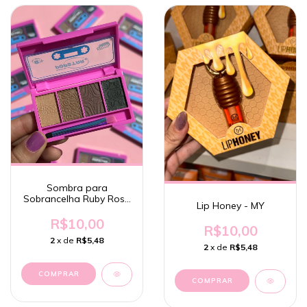
Sombra para
Sobrancelha Ruby Rose
Lip Honey - MY
Popstar
R$10,00
R$10,00
2
x de
R$5,48
2
x de
R$5,48