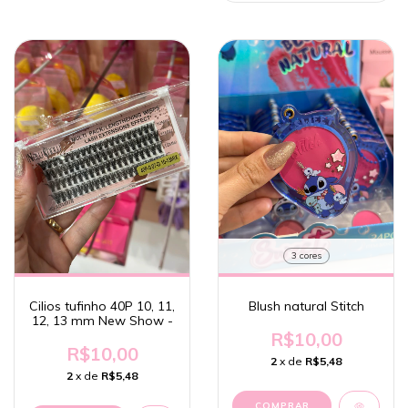
3 cores
Cilios tufinho 40P 10, 11,
Blush natural Stitch
12, 13 mm New Show -
R$10,00
R$10,00
2
x de
R$5,48
2
x de
R$5,48
COMPRAR