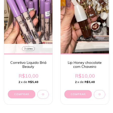
3 cores
Corretivo Liquido Briá
Lip Honey chocolate
Beauty
com Chaveiro
R$10,00
R$10,00
2
x de
R$5,48
2
x de
R$5,48
COMPRAR