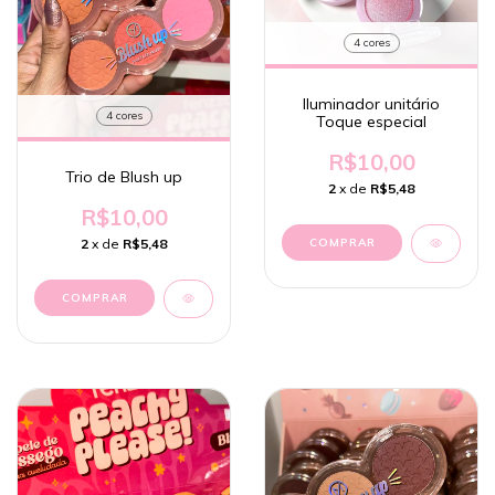
4 cores
Iluminador unitário
4 cores
Toque especial
R$10,00
Trio de Blush up
2
x de
R$5,48
R$10,00
2
x de
R$5,48
COMPRAR
COMPRAR