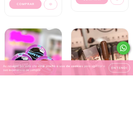
Ao navegar por este site
você aceita o uso de cookies
para agilizar a
ENTENDI
sua experiência de compra.
Blush cremoso Crazy
Flush Popstar Ruby
Rose
R$13,00
Gloss Choco Kiss Briá
2
x de
R$7,13
Beauty Trufa de Avelã
R$10,00
COMPRAR