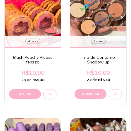
4 cores
4 cores
Blush Peachy Please
Trio de Contorno
fenzza
Shadow up
R$10,00
R$10,00
2
x de
R$5,48
2
x de
R$5,48
COMPRAR
COMPRAR