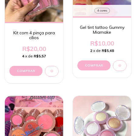
4 cores
Gel tint tattoo Gummy
Miamake
Kit com 4 pinça para
cílios
R$10,00
R$20,00
2
x de
R$5,48
4
x de
R$5,57
COMPRAR