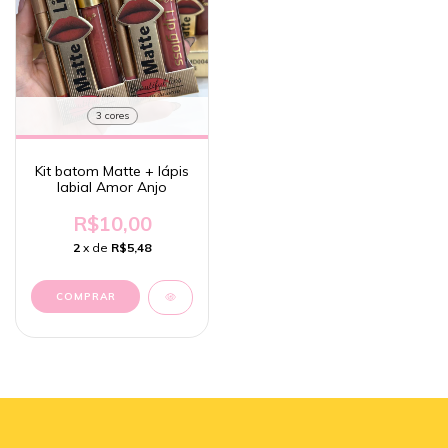
3 cores
Kit batom Matte + lápis
labial Amor Anjo
R$10,00
2
x de
R$5,48
COMPRAR