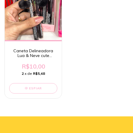
Caneta Delineadora
Lua & Neve cute
pompom
R$10,00
2
x de
R$5,48
ESPIAR