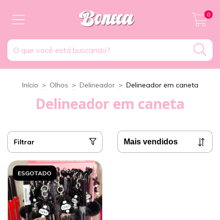
0
Início
>
Olhos
>
Delineador
>
Delineador em caneta
Delineador em caneta
Filtrar
ESGOTADO