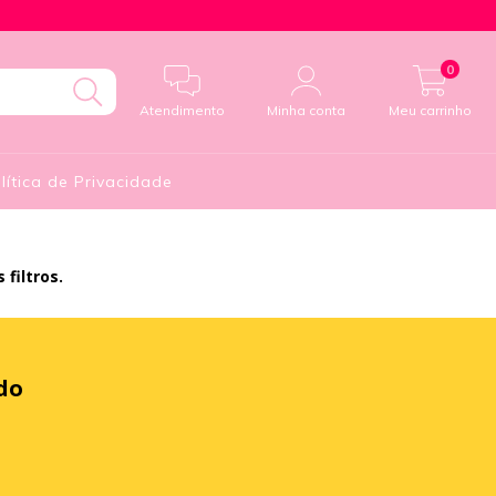
0
Atendimento
Minha conta
Meu carrinho
lítica de Privacidade
filtros.
do