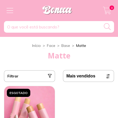
0
Início
>
Face
>
Base
>
Matte
Matte
Filtrar
ESGOTADO