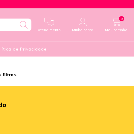
0
Atendimento
Minha conta
Meu carrinho
lítica de Privacidade
filtros.
do